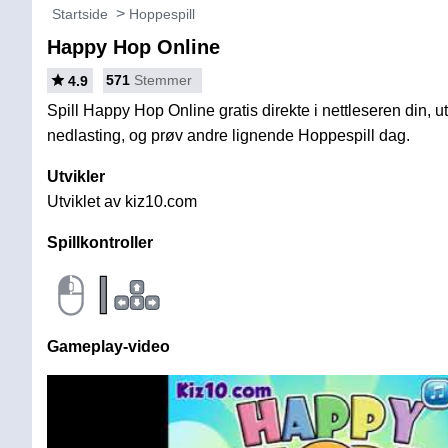
Startside
Hoppespill
Happy Hop Online
571
Stemmer
4.9
Spill Happy Hop Online gratis direkte i nettleseren din, ut
nedlasting, og prøv andre lignende Hoppespill dag.
Utvikler
Utviklet av kiz10.com
Spillkontroller
|
Gameplay-video