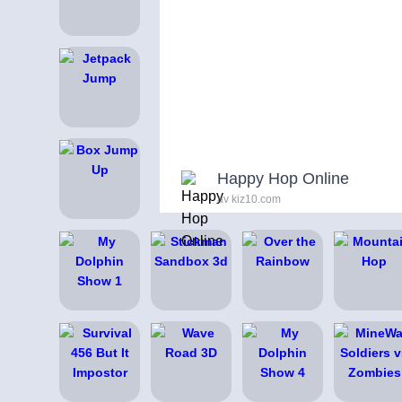
Happy Hop Online
av kiz10.com