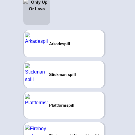
Arkadespill
Stickman spill
Plattformspill