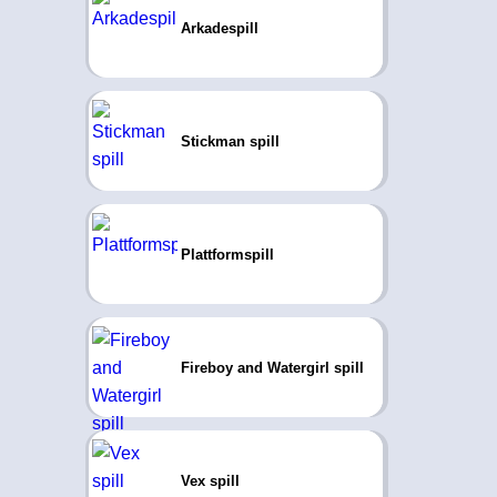
Arkadespill
Stickman spill
Plattformspill
Fireboy and Watergirl spill
Vex spill