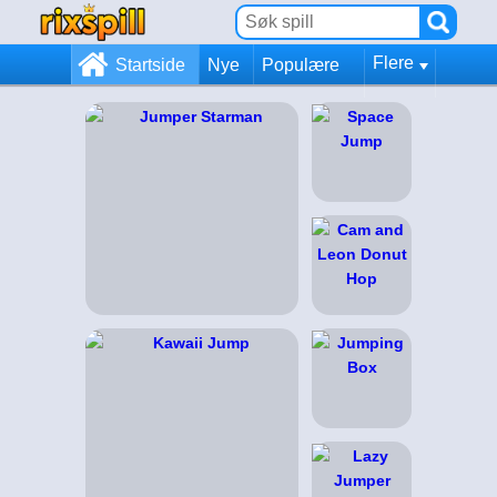
Flere
Startside
Nye
Populære