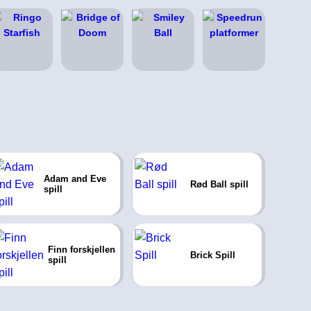
Adam and Eve
Rød Ball spill
spill
Finn forskjellen
Brick Spill
spill