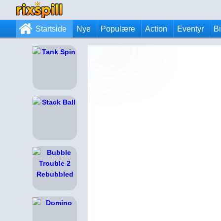
Startside
Nye
Populære
Action
Eventyr
Bi