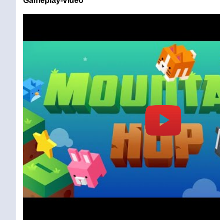
Gameplay-video