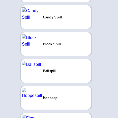
Candy Spill
Block Spill
Ballspill
Hoppespill