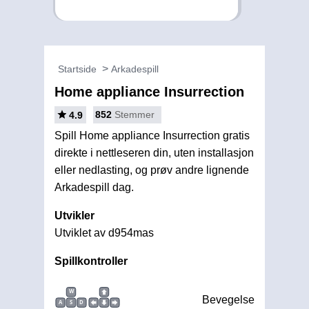
Startside
Arkadespill
Home appliance Insurrection
852
Stemmer
4.9
Spill Home appliance Insurrection gratis
direkte i nettleseren din, uten installasjon
eller nedlasting, og prøv andre lignende
Arkadespill dag.
Utvikler
Utviklet av d954mas
Spillkontroller
W
Bevegelse
A
S
D