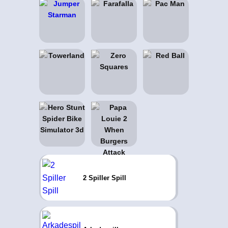
2 Spiller Spill