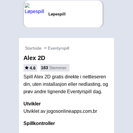
Løpespill
Startside
Eventyrspill
Alex 2D
183
Stemmer
4.6
Spill Alex 2D gratis direkte i nettleseren
din, uten installasjon eller nedlasting, og
prøv andre lignende Eventyrspill dag.
Utvikler
Utviklet av jogosonlineapps.com.br
Spillkontroller