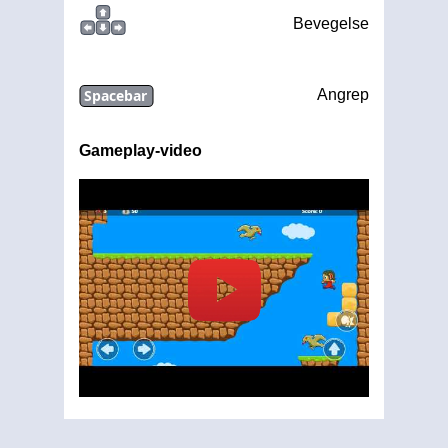
Bevegelse
Spacebar
Angrep
Gameplay-video