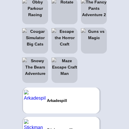
Arkadespill