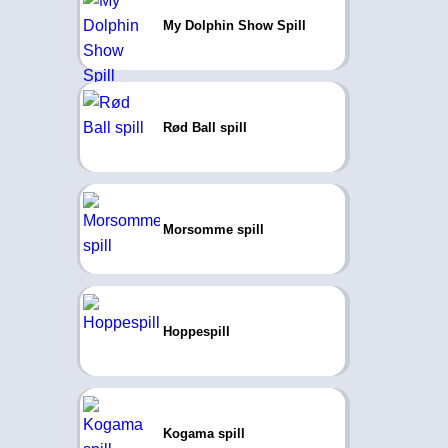
My Dolphin Show Spill
Rød Ball spill
Morsomme spill
Hoppespill
Kogama spill