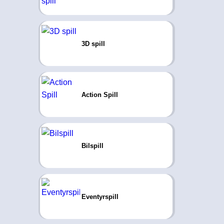
3D spill
Action Spill
Bilspill
Eventyrspill