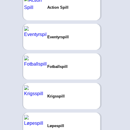
Action Spill
Eventyrspill
Fotballspill
Krigsspill
Løpespill