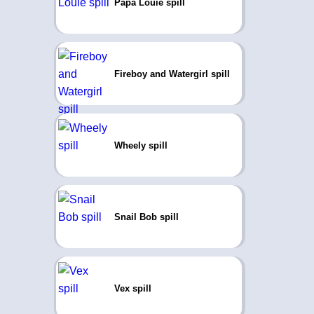
Papa Louie spill
Fireboy and Watergirl spill
Wheely spill
Snail Bob spill
Vex spill