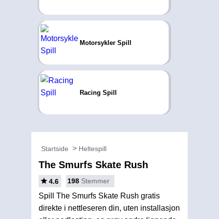
Motorsykler Spill
Racing Spill
Startside
Heltespill
The Smurfs Skate Rush
198
Stemmer
4.6
Spill The Smurfs Skate Rush gratis
direkte i nettleseren din, uten installasjon