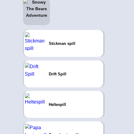
Stickman spill
Drift Spill
Heltespill