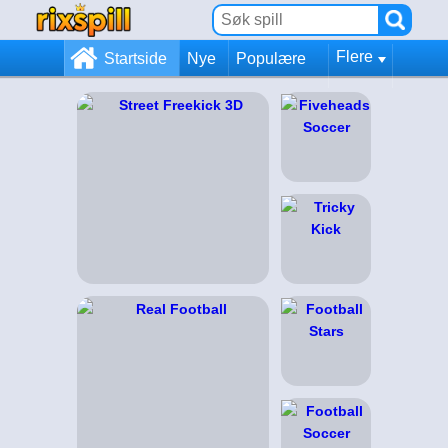
Flere
Startside
Nye
Populære