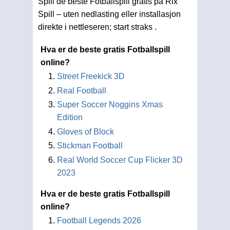
Spill de beste Fotballspill gratis på Rix
Spill – uten nedlasting eller installasjon
direkte i nettleseren; start straks .
Hva er de beste gratis Fotballspill
online?
Street Freekick 3D
Real Football
Super Soccer Noggins Xmas
Edition
Gloves of Block
Stickman Football
Real World Soccer Cup Flicker 3D
2023
Hva er de beste gratis Fotballspill
online?
Football Legends 2026