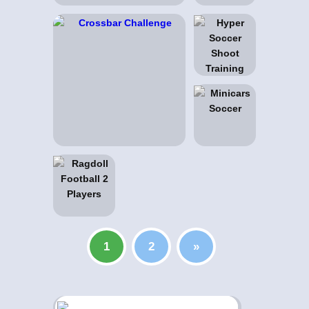
1
2
»