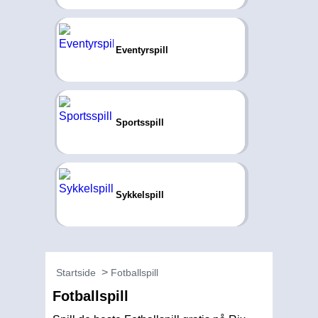
Eventyrspill
Sportsspill
Sykkelspill
Startside
Fotballspill
Fotballspill