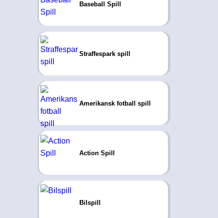
Baseball Spill
Straffespark spill
Amerikansk fotball spill
Action Spill
Bilspill