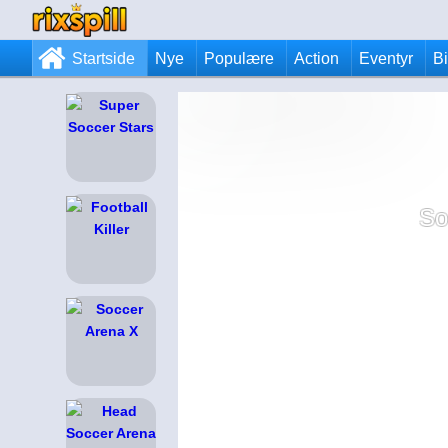
Startside
Nye
Populære
Action
Eventyr
Bi
So