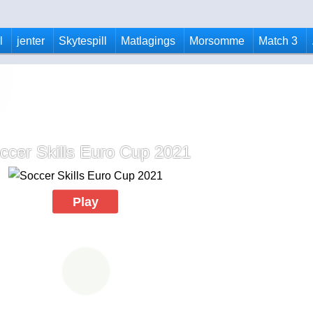
l
jenter
Skytespill
Matlagings
Morsomme
Match 3
ccer Skills Euro Cup 2021
Play