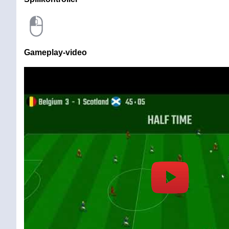
Gameplay-video