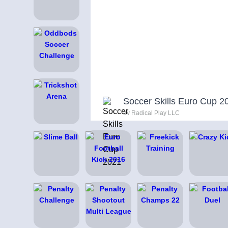
Soccer Skills Euro Cup 2
av Radical Play LLC