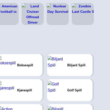
Boksespill
Biljard Spill
Kjørespill
Golf Spill