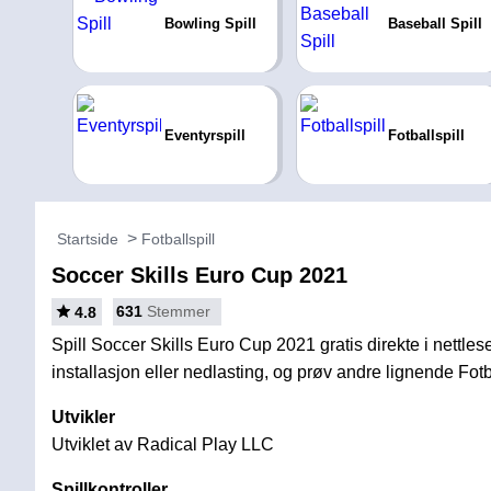
Bowling Spill
Baseball Spill
Eventyrspill
Fotballspill
Startside
Fotballspill
Soccer Skills Euro Cup 2021
631
Stemmer
4.8
Spill Soccer Skills Euro Cup 2021 gratis direkte i nettles
installasjon eller nedlasting, og prøv andre lignende Fotb
Utvikler
Utviklet av Radical Play LLC
Spillkontroller