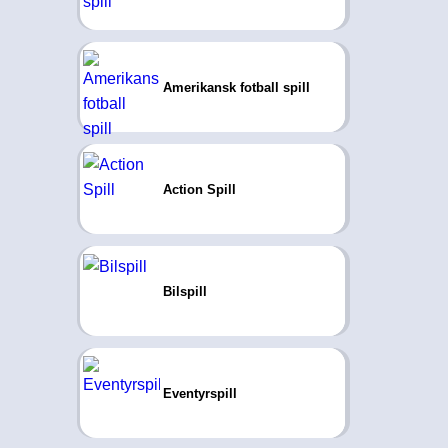
Amerikansk fotball spill
Action Spill
Bilspill
Eventyrspill