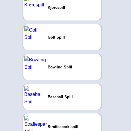
Kjørespill
Golf Spill
Bowling Spill
Baseball Spill
Straffespark spill