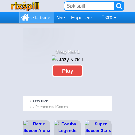
Flere
Startside
Nye
Populære
Crazy Kick 1
Play
Crazy Kick 1
av PhenomenalGames