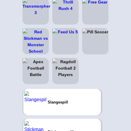
Slangespill