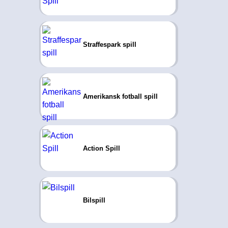
Straffespark spill
Amerikansk fotball spill
Action Spill
Bilspill