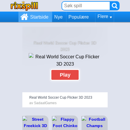
Flere
Startside
Nye
Populære
Real World Soccer Cup Flicker 3D
2023
Play
Real World Soccer Cup Flicker 3D 2023
av SadaatGames