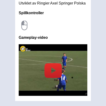
Utviklet av Ringier Axel Springer Polska
Spillkontroller
Gameplay-video