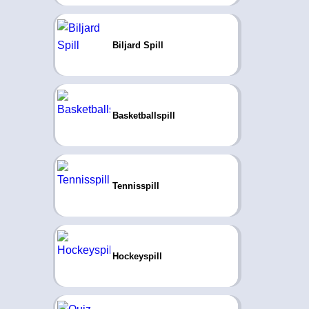
Biljard Spill
Basketballspill
Tennisspill
Hockeyspill