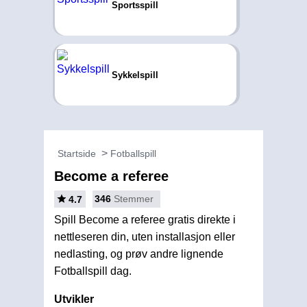
Sportsspill
Sykkelspill
Startside
Fotballspill
Become a referee
346
Stemmer
4.7
Spill Become a referee gratis direkte i
nettleseren din, uten installasjon eller
nedlasting, og prøv andre lignende
Fotballspill dag.
Utvikler