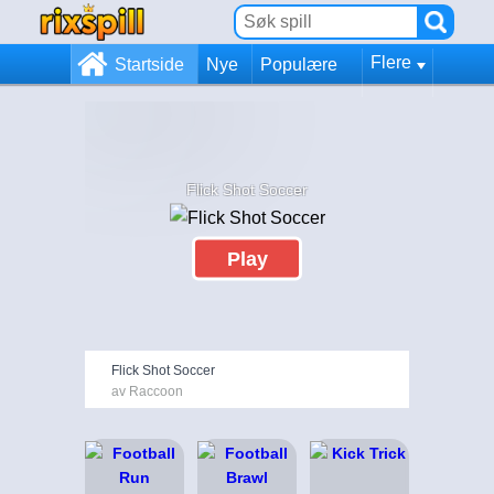
Flere
Startside
Nye
Populære
Flick Shot Soccer
Play
Flick Shot Soccer
av Raccoon