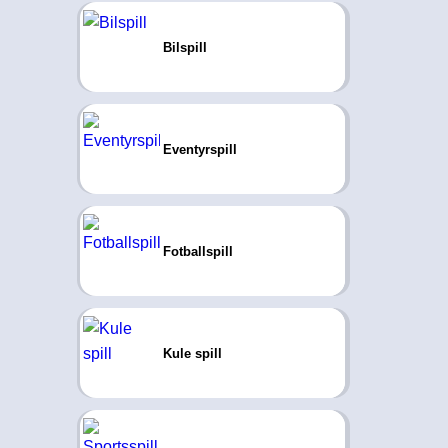
Bilspill
Eventyrspill
Fotballspill
Kule spill