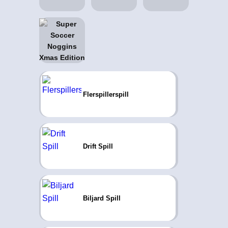
Flerspillerspill
Drift Spill
Biljard Spill