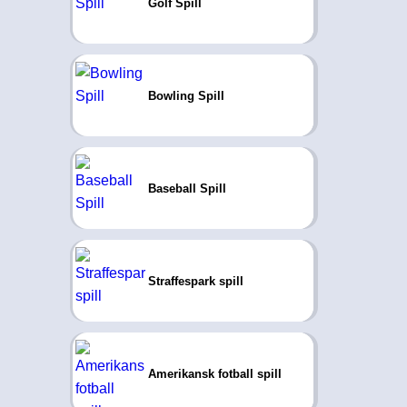
Golf Spill
Bowling Spill
Baseball Spill
Straffespark spill
Amerikansk fotball spill