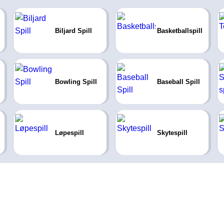
Biljard Spill
Basketballspill
Bowling Spill
Baseball Spill
Løpespill
Skytespill