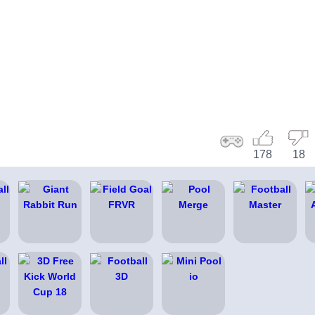
178
18