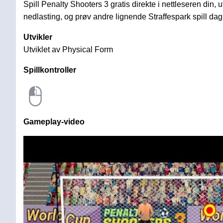
Spill Penalty Shooters 3 gratis direkte i nettleseren din, u
nedlasting, og prøv andre lignende Straffespark spill dag
Utvikler
Utviklet av Physical Form
Spillkontroller
Gameplay-video