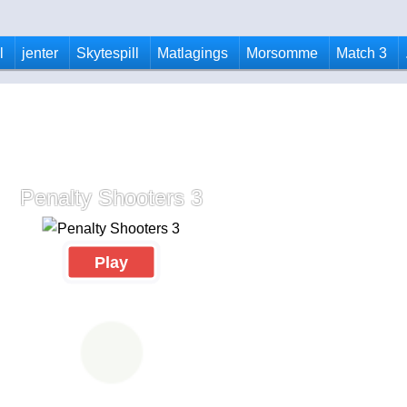
l
jenter
Skytespill
Matlagings
Morsomme
Match 3
Penalty Shooters 3
Play