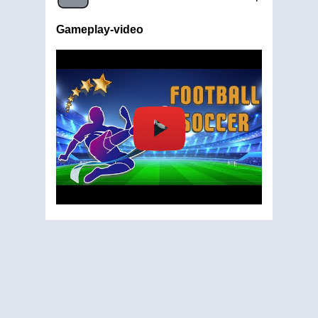
Gameplay-video