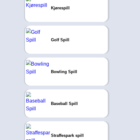
Kjørespill
Golf Spill
Bowling Spill
Baseball Spill
Straffespark spill