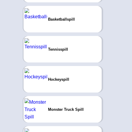
Basketballspill
Tennisspill
Hockeyspill
Monster Truck Spill