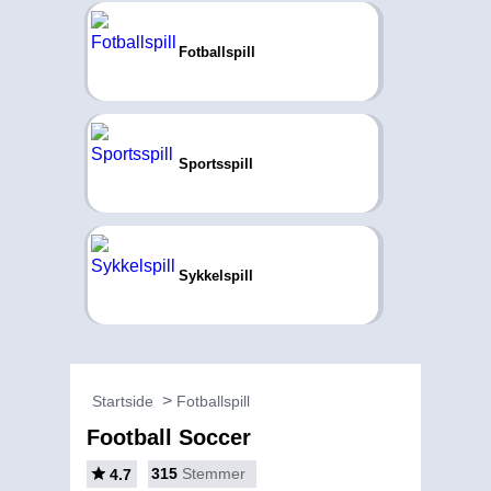
Fotballspill
Sportsspill
Sykkelspill
Startside
Fotballspill
Football Soccer
315
Stemmer
4.7