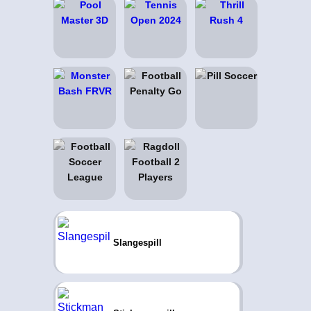
Slangespill