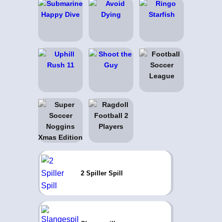
2 Spiller Spill