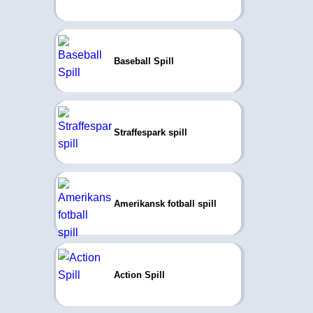
Baseball Spill
Straffespark spill
Amerikansk fotball spill
Action Spill