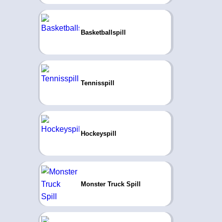
Basketballspill
Tennisspill
Hockeyspill
Monster Truck Spill