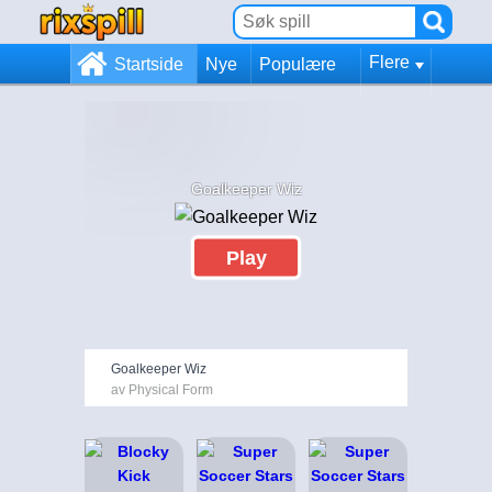
Flere
Startside
Nye
Populære
Goalkeeper Wiz
Play
Goalkeeper Wiz
av Physical Form