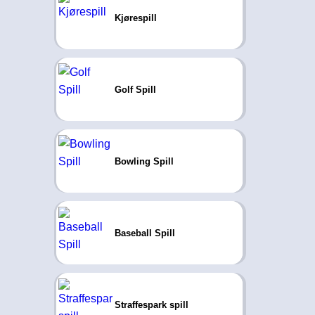
Kjørespill
Golf Spill
Bowling Spill
Baseball Spill
Straffespark spill