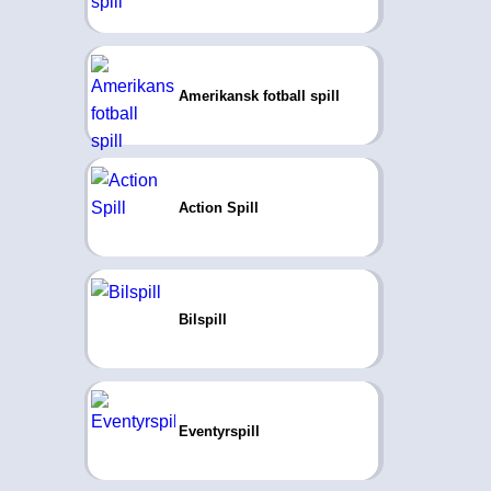
Amerikansk fotball spill
Action Spill
Bilspill
Eventyrspill