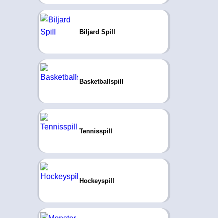
Biljard Spill
Basketballspill
Tennisspill
Hockeyspill