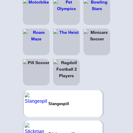
Slangespill