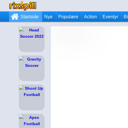
Startside
Nye
Populære
Action
Eventyr
Bi