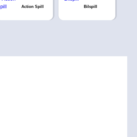
Action Spill
Bilspill