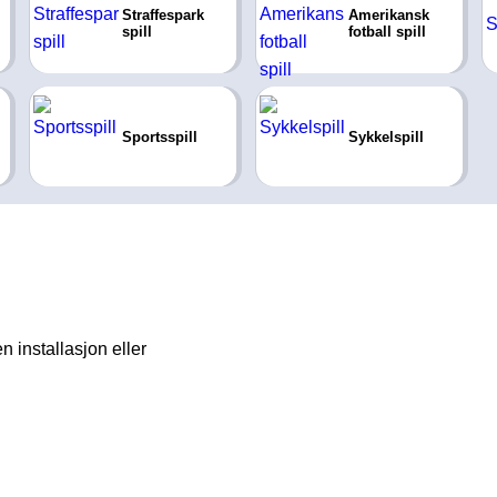
Straffespark
Amerikansk
spill
fotball spill
Sportsspill
Sykkelspill
n installasjon eller