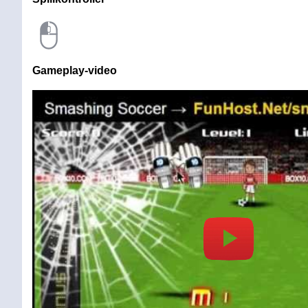
Gameplay-video