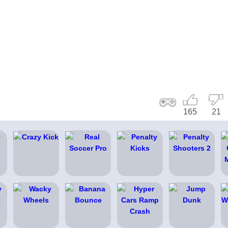
165
21