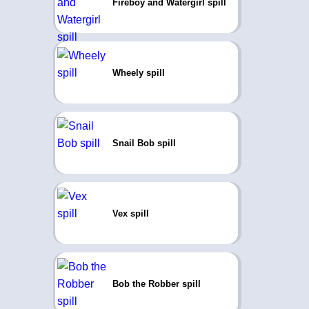
Fireboy and Watergirl spill
Wheely spill
Snail Bob spill
Vex spill
Bob the Robber spill