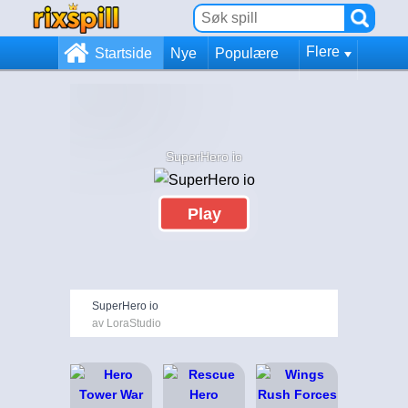
Flere
Startside
Nye
Populære
SuperHero io
Play
SuperHero io
av LoraStudio