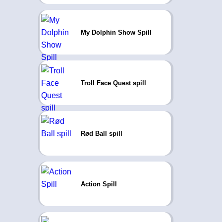
My Dolphin Show Spill
Troll Face Quest spill
Rød Ball spill
Action Spill