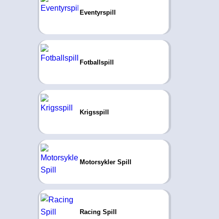
Eventyrspill
Fotballspill
Krigsspill
Motorsykler Spill
Racing Spill