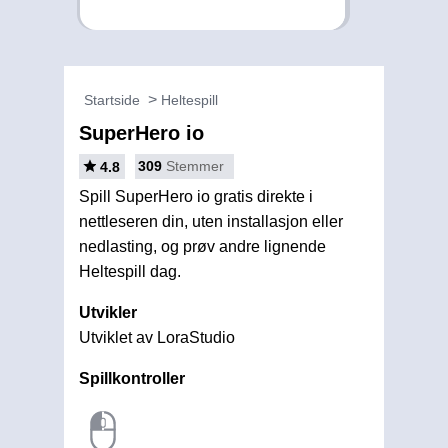
Startside
Heltespill
SuperHero io
309
Stemmer
4.8
Spill SuperHero io gratis direkte i
nettleseren din, uten installasjon eller
nedlasting, og prøv andre lignende
Heltespill dag.
Utvikler
Utviklet av LoraStudio
Spillkontroller