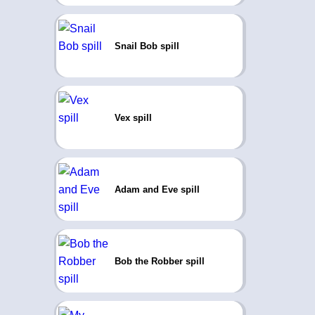
Snail Bob spill
Vex spill
Adam and Eve spill
Bob the Robber spill