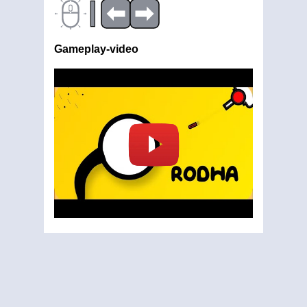
|
Gameplay-video