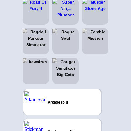
Arkadespill