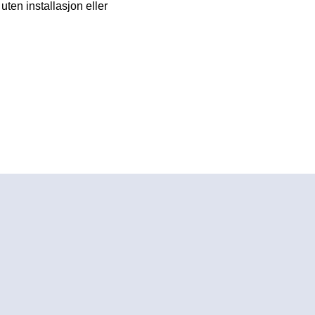
uten installasjon eller