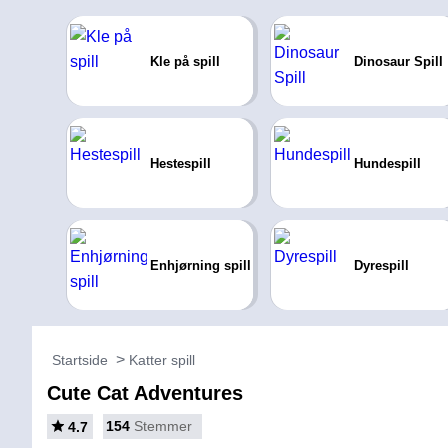
Kle på spill
Dinosaur Spill
Hestespill
Hundespill
Enhjørning spill
Dyrespill
Startside
Katter spill
Cute Cat Adventures
154
Stemmer
4.7