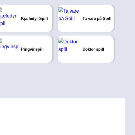
Kjæledyr Spill
Ta vare på Spill
Pingvinspill
Doktor spill