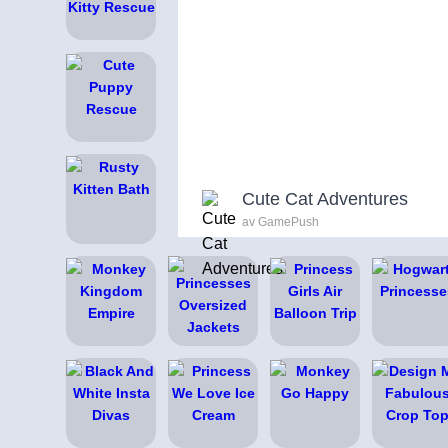
Cute Cat Adventures
av GamePush