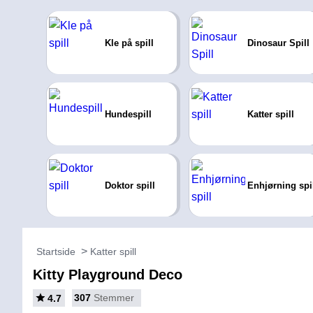
Kle på spill
Dinosaur Spill
Hundespill
Katter spill
Doktor spill
Enhjørning spi
Startside
Katter spill
Kitty Playground Deco
307
Stemmer
4.7