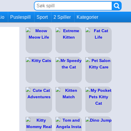
.io
Puslespill
Sport
2 Spiller
Kategorier