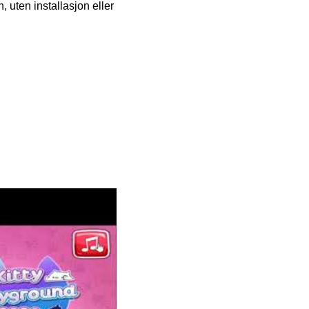
, uten installasjon eller