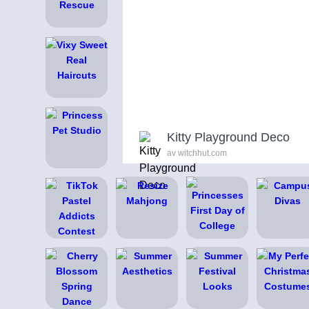
Kitty Playground Deco
av witchhut.com