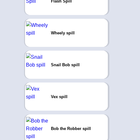
Flash Spill
Wheely spill
Snail Bob spill
Vex spill
Bob the Robber spill