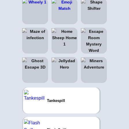
Tankespill