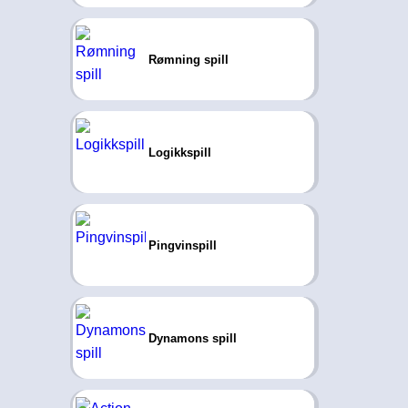
Rømning spill
Logikkspill
Pingvinspill
Dynamons spill