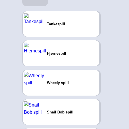
Tankespill
Hjernespill
Wheely spill
Snail Bob spill