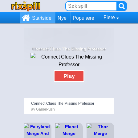
Flere
Startside
Nye
Populære
Connect Clues The Missing Professor
Play
Connect Clues The Missing Professor
av GamePush