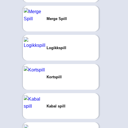
Merge Spill
Logikkspill
Kortspill
Kabal spill