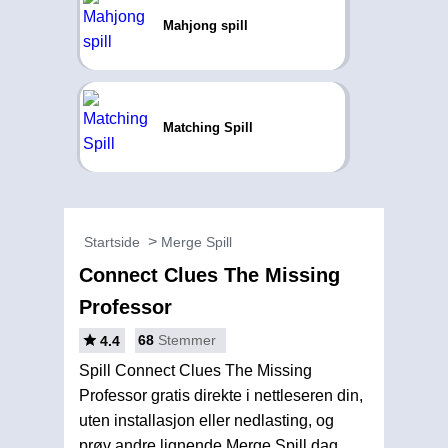
Mahjong spill
Matching Spill
Startside
Merge Spill
Connect Clues The Missing
Professor
68
Stemmer
4.4
Spill Connect Clues The Missing
Professor gratis direkte i nettleseren din,
uten installasjon eller nedlasting, og
prøv andre lignende Merge Spill dag.