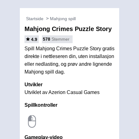
Startside
Mahjong spill
Mahjong Crimes Puzzle Story
578
Stemmer
4.9
Spill Mahjong Crimes Puzzle Story gratis
direkte i nettleseren din, uten installasjon
eller nedlasting, og prøv andre lignende
Mahjong spill dag.
Utvikler
Utviklet av Azerion Casual Games
Spillkontroller
Gameplay-video