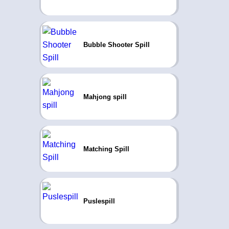
Bubble Shooter Spill
Mahjong spill
Matching Spill
Puslespill