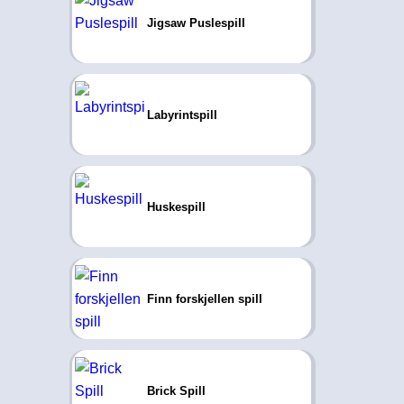
Jigsaw Puslespill
Labyrintspill
Huskespill
Finn forskjellen spill
Brick Spill