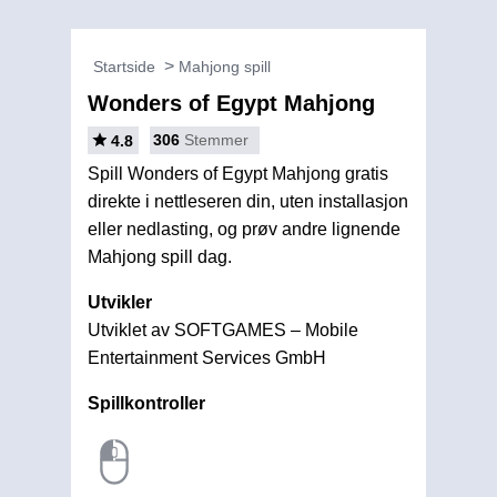
Startside
Mahjong spill
Wonders of Egypt Mahjong
306
Stemmer
4.8
Spill Wonders of Egypt Mahjong gratis
direkte i nettleseren din, uten installasjon
eller nedlasting, og prøv andre lignende
Mahjong spill dag.
Utvikler
Utviklet av SOFTGAMES – Mobile
Entertainment Services GmbH
Spillkontroller