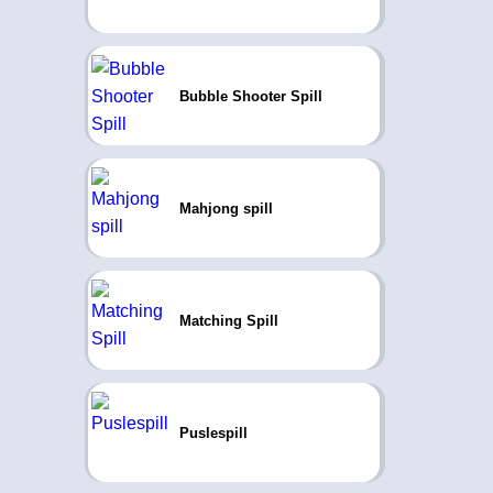
Bubble Shooter Spill
Mahjong spill
Matching Spill
Puslespill