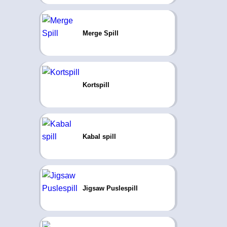
Merge Spill
Kortspill
Kabal spill
Jigsaw Puslespill