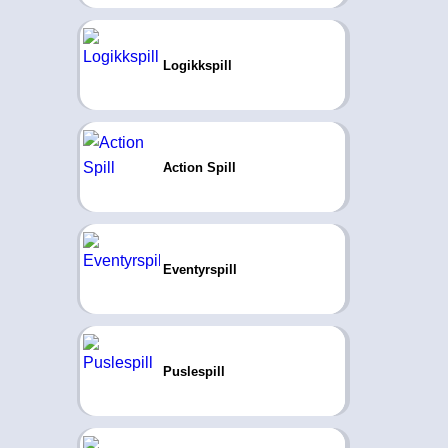
Logikkspill
Action Spill
Eventyrspill
Puslespill