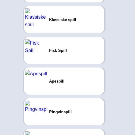
Klassiske spill
Fisk Spill
Apespill
Pingvinspill