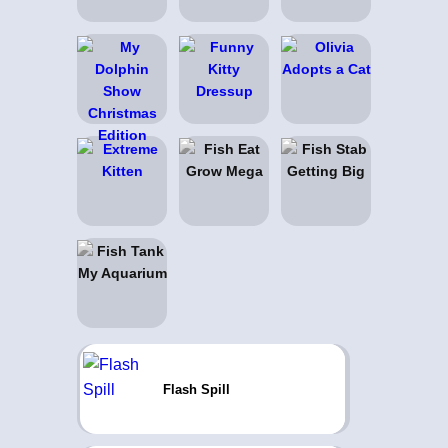
Flash Spill