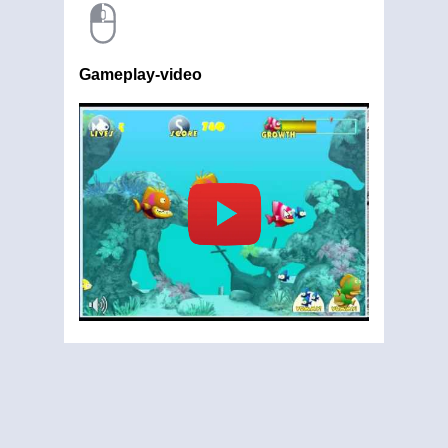
Gameplay-video