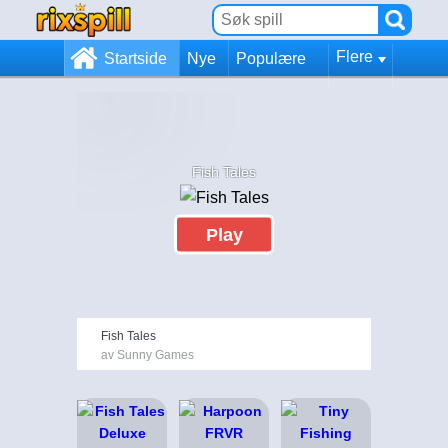
Flere
Startside
Nye
Populære
Fish Tales
Play
Fish Tales
av Sunny Games