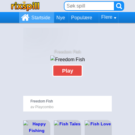
Flere
Startside
Nye
Populære
Freedom Fish
Play
Freedom Fish
av Playcombo