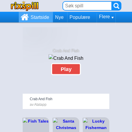
Flere
Startside
Nye
Populære
Crab And Fish
Play
Crab And Fish
av Atatapp