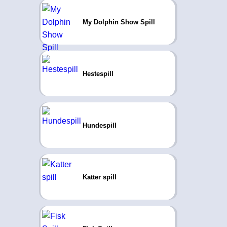
My Dolphin Show Spill
Hestespill
Hundespill
Katter spill