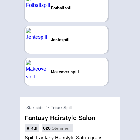
Fotballspill
Jentespill
Makeover spill
Startside
Frisør Spill
Fantasy Hairstyle Salon
620
Stemmer
4.8
Spill Fantasy Hairstyle Salon gratis