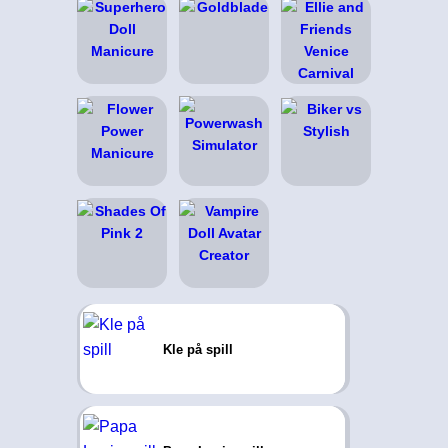
Kle på spill