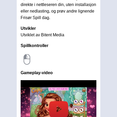
direkte i nettleseren din, uten installasjon
eller nedlasting, og prøv andre lignende
Frisør Spill dag.
Utvikler
Utviklet av Bitent Media
Spillkontroller
Gameplay-video