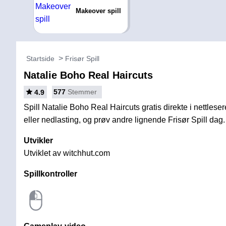
Makeover spill
Startside
Frisør Spill
Natalie Boho Real Haircuts
577
Stemmer
4.9
Spill Natalie Boho Real Haircuts gratis direkte i nettleser
eller nedlasting, og prøv andre lignende Frisør Spill dag.
Utvikler
Utviklet av witchhut.com
Spillkontroller