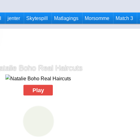
l
jenter
Skytespill
Matlagings
Morsomme
Match 3
atalie Boho Real Haircuts
Play