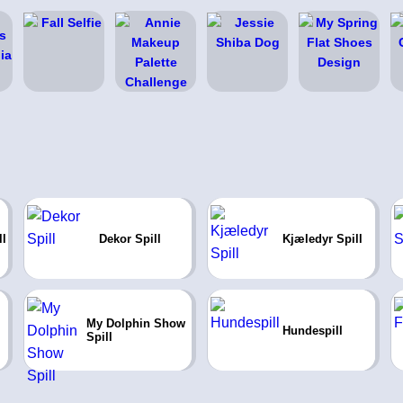
ll
Dekor Spill
Kjæledyr Spill
My Dolphin Show
Hundespill
Spill