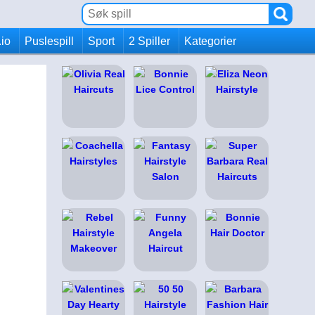
.io
Puslespill
Sport
2 Spiller
Kategorier