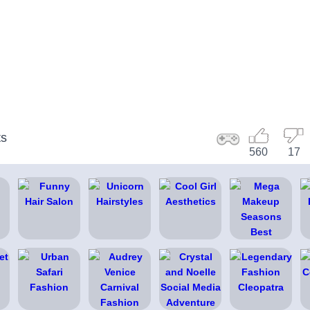
ts
560
17