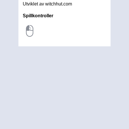
Utviklet av witchhut.com
Spillkontroller