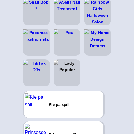
Kle på spill