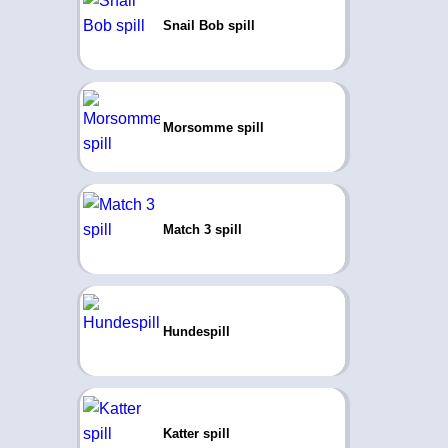
Snail Bob spill
Morsomme spill
Match 3 spill
Hundespill
Katter spill