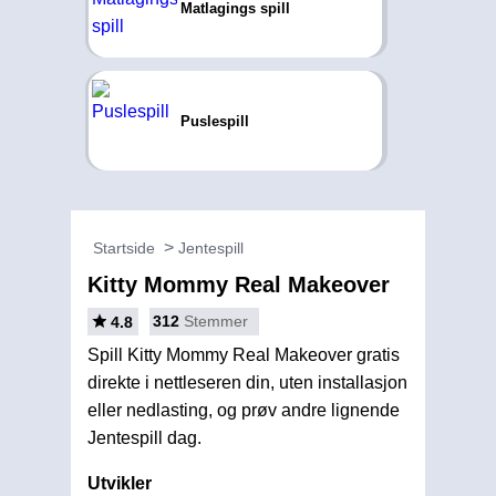
Matlagings spill
Puslespill
Startside
Jentespill
Kitty Mommy Real Makeover
312
Stemmer
4.8
Spill Kitty Mommy Real Makeover gratis
direkte i nettleseren din, uten installasjon
eller nedlasting, og prøv andre lignende
Jentespill dag.
Utvikler