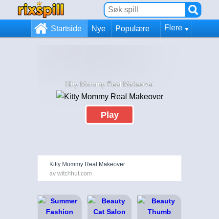
Flere
Startside
Nye
Populære
Kitty Mommy Real Makeover
Play
Kitty Mommy Real Makeover
av witchhut.com