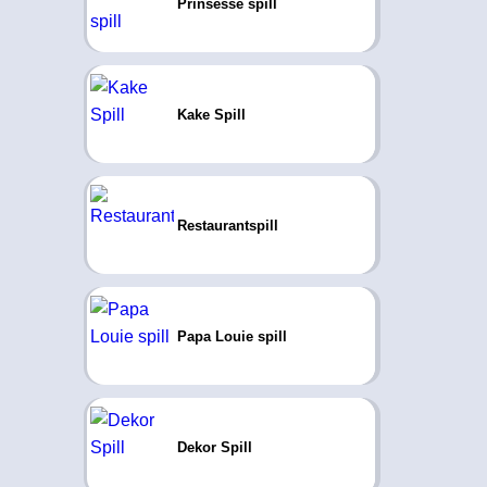
Prinsesse spill
Kake Spill
Restaurantspill
Papa Louie spill
Dekor Spill