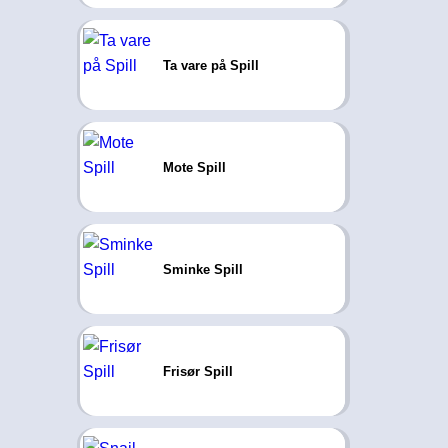
Ta vare på Spill
Mote Spill
Sminke Spill
Frisør Spill