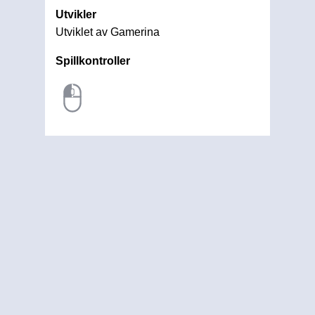
Utvikler
Utviklet av Gamerina
Spillkontroller