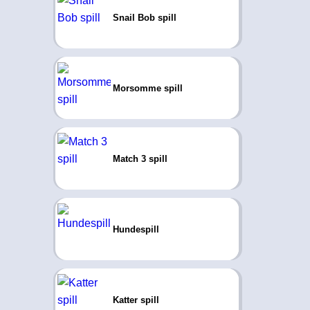
Snail Bob spill
Morsomme spill
Match 3 spill
Hundespill
Katter spill