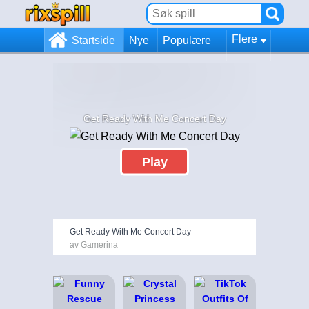
Flere
Startside
Nye
Populære
Get Ready With Me Concert Day
Play
Get Ready With Me Concert Day
av Gamerina