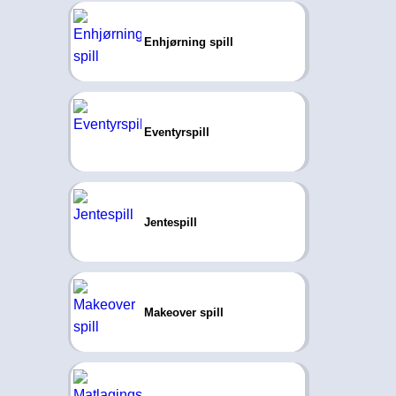
Enhjørning spill
Eventyrspill
Jentespill
Makeover spill