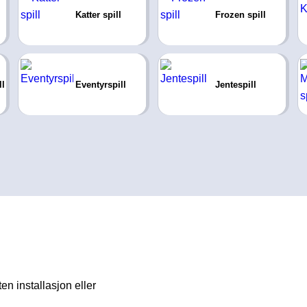
Katter spill
Frozen spill
ll
Eventyrspill
Jentespill
en installasjon eller