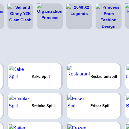
Kake Spill
Restaurantspill
Sminke Spill
Frisør Spill