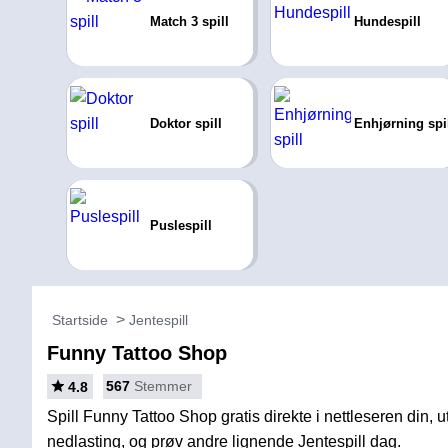
Match 3 spill
Hundespill
Doktor spill
Enhjørning spi
Puslespill
Startside
Jentespill
Funny Tattoo Shop
567
Stemmer
4.8
Spill Funny Tattoo Shop gratis direkte i nettleseren din, ut
nedlasting, og prøv andre lignende Jentespill dag.