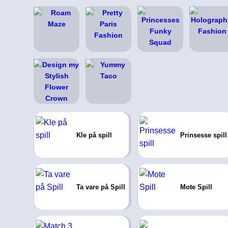
Kle på spill
Prinsesse spill
Ta vare på Spill
Mote Spill