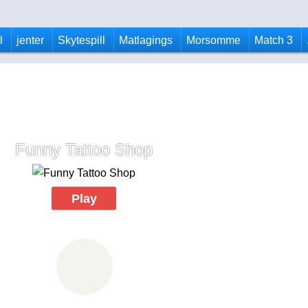
l
jenter
Skytespill
Matlagings
Morsomme
Match 3
Funny Tattoo Shop
Play