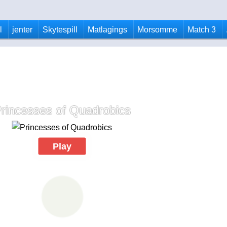
l
jenter
Skytespill
Matlagings
Morsomme
Match 3
rincesses of Quadrobics
Play