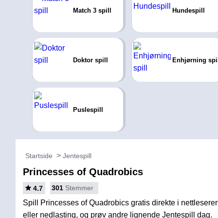
Match 3 spill
Hundespill
Doktor spill
Enhjørning spi
Puslespill
Startside
Jentespill
Princesses of Quadrobics
301
Stemmer
4.7
Spill Princesses of Quadrobics gratis direkte i nettleseren
eller nedlasting, og prøv andre lignende Jentespill dag.