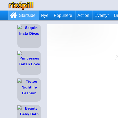
Startside
Nye
Populære
Action
Eventyr
Bi
P