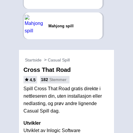
Mahjong spill
Startside
Casual Spill
Cross That Road
182
Stemmer
4.5
Spill Cross That Road gratis direkte i
nettleseren din, uten installasjon eller
nedlasting, og prøv andre lignende
Casual Spill dag.
Utvikler
Utviklet av Inlogic Software