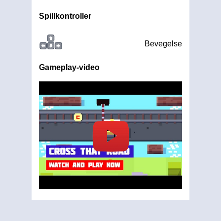
Spillkontroller
Bevegelse
Gameplay-video