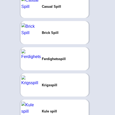
Casual Spill
Brick Spill
Ferdighetsspill
Krigsspill
Kule spill