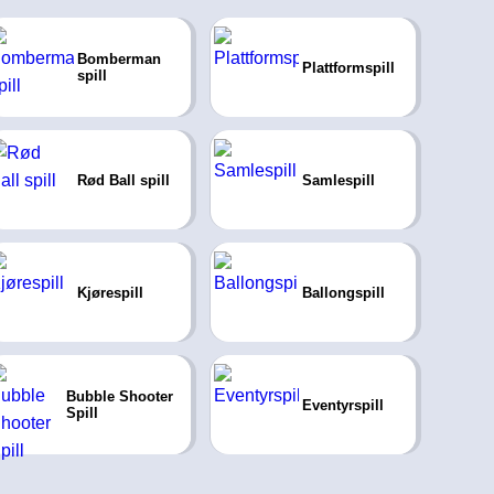
Bomberman
Plattformspill
spill
Rød Ball spill
Samlespill
Kjørespill
Ballongspill
Bubble Shooter
Eventyrspill
Spill