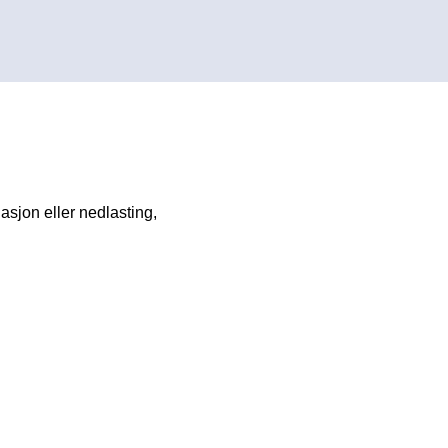
lasjon eller nedlasting,