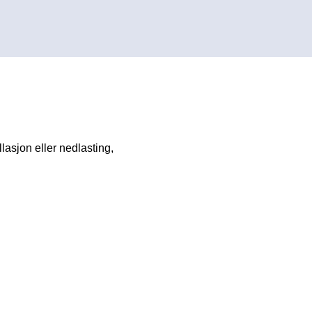
llasjon eller nedlasting,