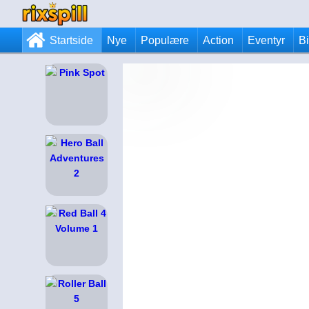
Startside
Nye
Populære
Action
Eventyr
Bi