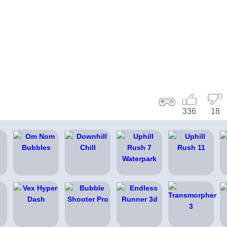
336
18