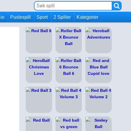
.io
Puslespill
Sport
2 Spiller
Kategorier