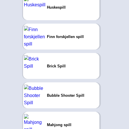
Huskespill
Finn forskjellen spill
Brick Spill
Bubble Shooter Spill
Mahjong spill