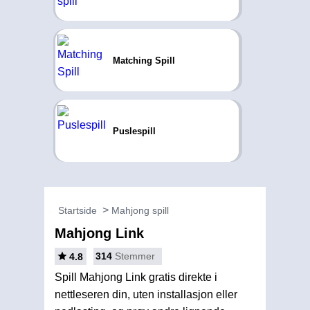
Matching Spill
Puslespill
Startside
Mahjong spill
Mahjong Link
314
Stemmer
4.8
Spill Mahjong Link gratis direkte i
nettleseren din, uten installasjon eller