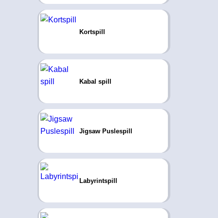
Kortspill
Kabal spill
Jigsaw Puslespill
Labyrintspill