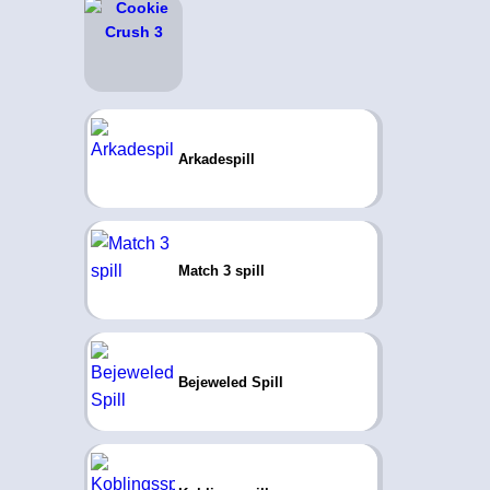
Arkadespill
Match 3 spill
Bejeweled Spill