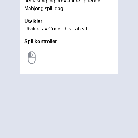
nedlasting, og prøv andre lignende
Mahjong spill dag.
Utvikler
Utviklet av Code This Lab srl
Spillkontroller