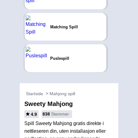
Matching Spill
Puslespill
Startside
Mahjong spill
Sweety Mahjong
838
Stemmer
4.9
Spill Sweety Mahjong gratis direkte i
nettleseren din, uten installasjon eller