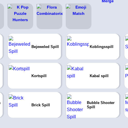
Bejeweled Spill
Koblingsspill
Kortspill
Kabal spill
n
Bubble Shooter
Brick Spill
Spill