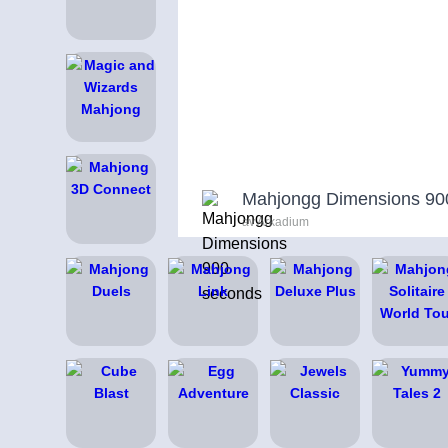
Mahjongg Dimensions 90
av Arkadium