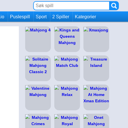
.io
Puslespill
Sport
2 Spiller
Kategorier