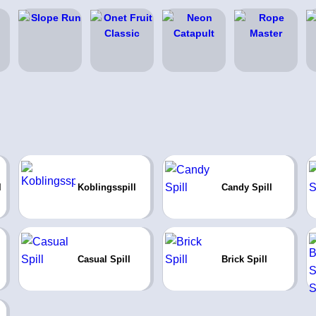
l
Koblingsspill
Candy Spill
Casual Spill
Brick Spill