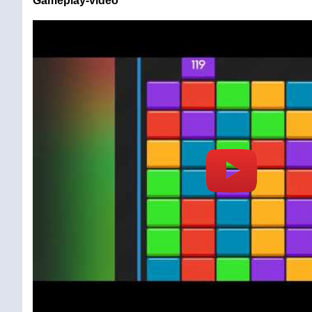
Gameplay-video