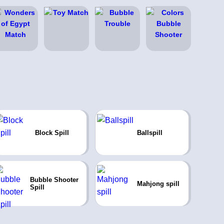
Block Spill
Ballspill
Bubble Shooter
Mahjong spill
Spill