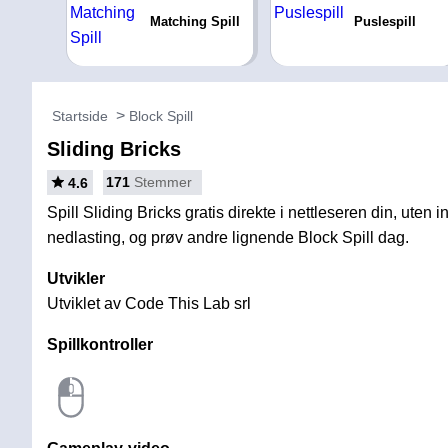
Matching Spill
Puslespill
Startside
Block Spill
Sliding Bricks
171
Stemmer
4.6
Spill Sliding Bricks gratis direkte i nettleseren din, uten i
nedlasting, og prøv andre lignende Block Spill dag.
Utvikler
Utviklet av Code This Lab srl
Spillkontroller