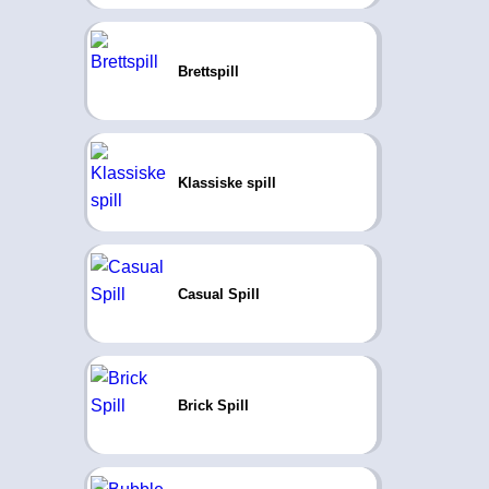
Brettspill
Klassiske spill
Casual Spill
Brick Spill