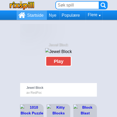
Flere
Startside
Nye
Populære
Jewel Block
Play
Jewel Block
av RedFoc