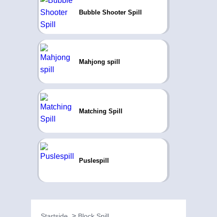
Bubble Shooter Spill
Mahjong spill
Matching Spill
Puslespill
Startside
Block Spill