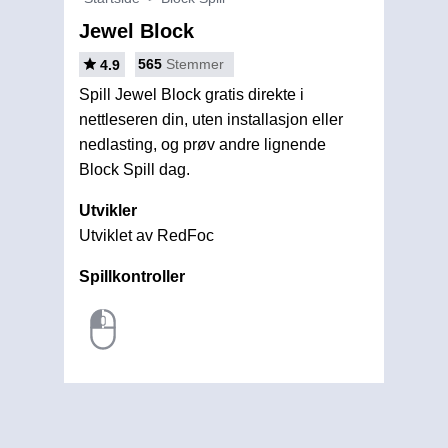
Jewel Block
565
Stemmer
4.9
Spill Jewel Block gratis direkte i
nettleseren din, uten installasjon eller
nedlasting, og prøv andre lignende
Block Spill dag.
Utvikler
Utviklet av RedFoc
Spillkontroller