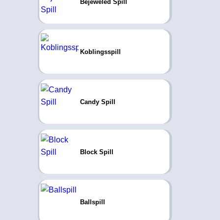
Bejeweled Spill
Koblingsspill
Candy Spill
Block Spill
Ballspill