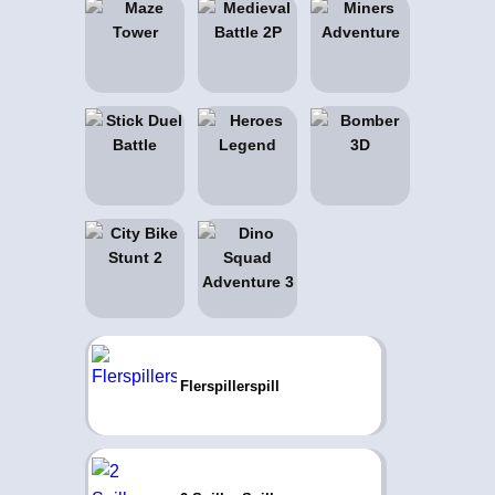
Flerspillerspill