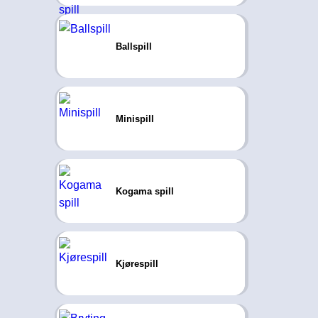
Ballspill
Minispill
Kogama spill
Kjørespill