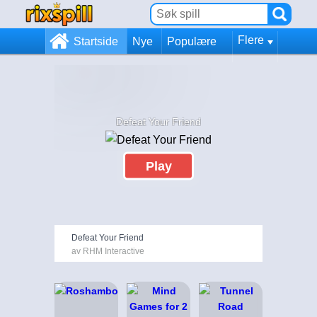
Flere
Startside
Nye
Populære
Defeat Your Friend
Play
Defeat Your Friend
av RHM Interactive