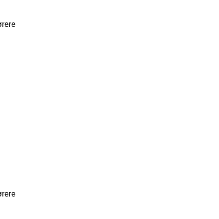
ørere
ørere