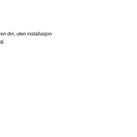
ren din, uten installasjon
ag.