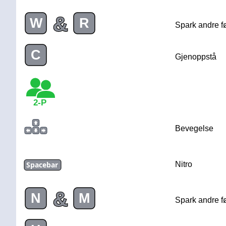
&
W
R
Spark andre f
C
Gjenoppstå
2-P
Bevegelse
Spacebar
Nitro
&
N
M
Spark andre f