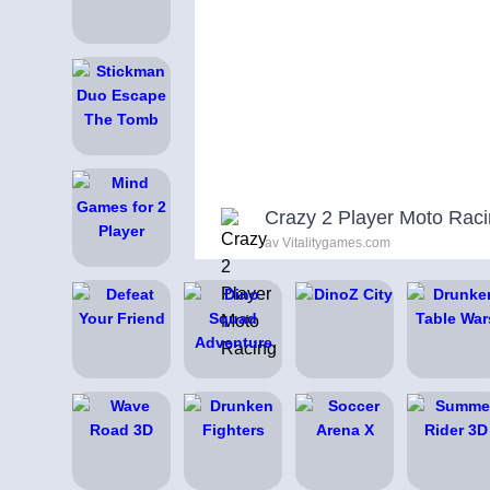
Crazy 2 Player Moto Rac
av Vitalitygames.com