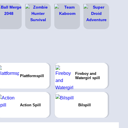
Fireboy and
Plattformspill
Watergirl spill
Action Spill
Bilspill