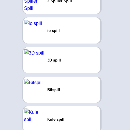
2 Spiller Spill
io spill
3D spill
Bilspill
Kule spill