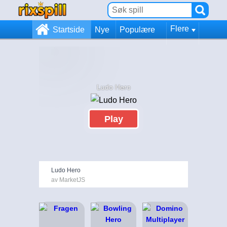
Flere
Startside
Nye
Populære
Ludo Hero
Play
Ludo Hero
av MarketJS