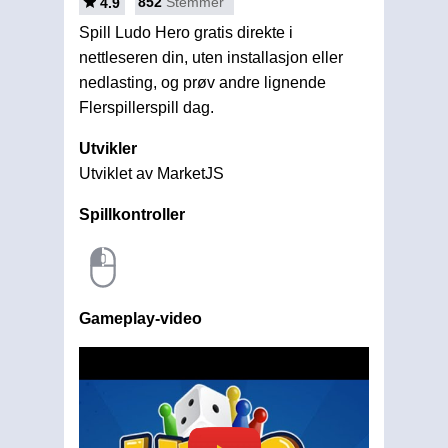
852
Stemmer
4.9
Spill Ludo Hero gratis direkte i
nettleseren din, uten installasjon eller
nedlasting, og prøv andre lignende
Flerspillerspill dag.
Utvikler
Utviklet av MarketJS
Spillkontroller
Gameplay-video