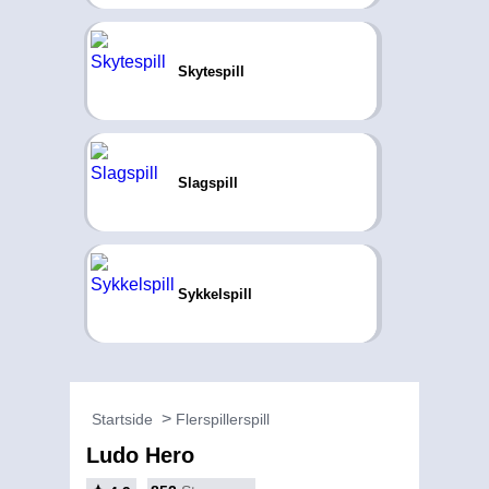
Skytespill
Slagspill
Sykkelspill
Startside
Flerspillerspill
Ludo Hero